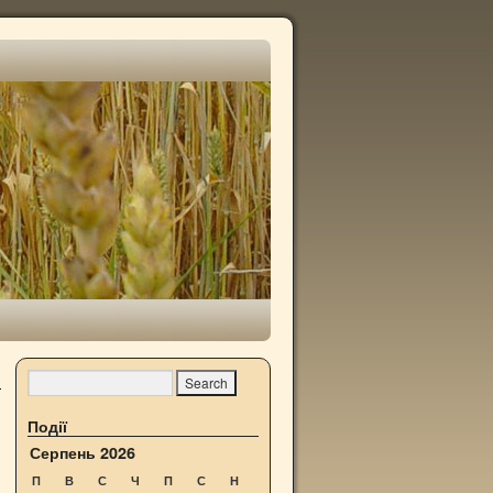
Події
Серпень 2026
П
В
С
Ч
П
С
Н