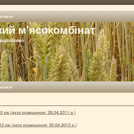
нтакти
ий м'ясокомбінат
овариство
нтакти
0 рік (дата розміщення: 28.04.2011 р.)
2 рік (дата розміщення: 30.04.2013 р.)