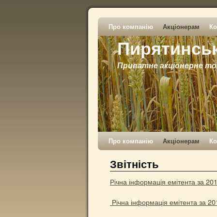
Про компанію
Акціонерам
Ко
Пирятинськ
Приватне акціонерне т
Про компанію
Акціонерам
Ко
Звітність
Річна інформація емітента за 201
Річна інформація емітента за 201