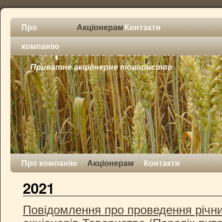
Про
Акціонерам
Контакти
Пирятинський м'ясок
компанію
Приватне акціонерне товариство
Про компанію
Акціонерам
Контакти
2021
Повідомлення про проведення річни